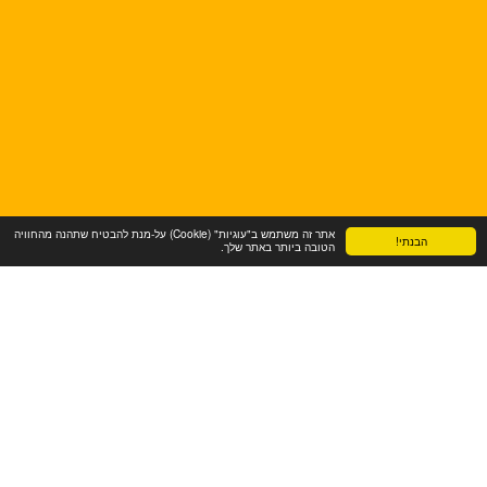
אתר זה משתמש ב"עוגיות" (Cookie) על-מנת להבטיח שתהנה מהחוויה
הבנתי!
הטובה ביותר באתר שלך.
תפריט